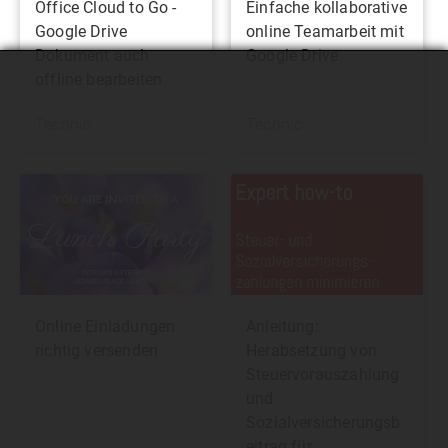
Office Cloud to Go -
Einfache kollaborative
Google Drive
online Teamarbeit mit
Dokument auch
Google Drive
offline bearbeiten
Technic
Technic
Online Einladungen
Anleitung:
richtig versenden
Herabsetzung von
Steuervorauszahlung
und
Sozialversicherungsb
eitrag für