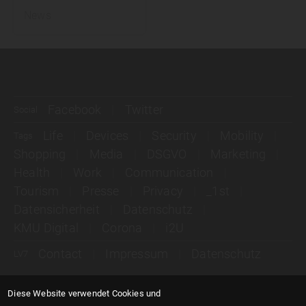
News
Facebook
Twitter
Social
Life
Devices
Security
Mobility
Tags
Shopping
Media
DSGVO
Marketing
Health
Work
Communication
Tourism
Presse
Privacy
_1st
Datensicherheit
Datenschutz
KMU Digital
Corona
i2U
Contact
Impressum
Datenschutz
LV7
Diese Website verwendet Cookies und