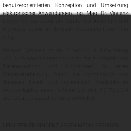
benutzerorientierten Konzeption und Umsetzung
elektronischer Anwendungen. Ing. Mag. Dr. Vincenz
Leichtfried war zuvor als Berater bei Accenture und
McKinsey sowie in diversen Industrieunternehmen
tätig.
Primäre Tätigkeit ist die Forschung & Entwicklung
von Suchmaschinentechnologien zur automatischen
Datenextraktion und Algorithmen zu deren
Weiterverarbeitung. Durch die Kombination von
Business Needs und technischen Möglichkeiten
werden Applikationen im Sinne des Web 2.0, Web 3.0
und Location Based Services entwickelt.
LEICHTFRIED VINCENZ SEVEN MEDIA SERVICES