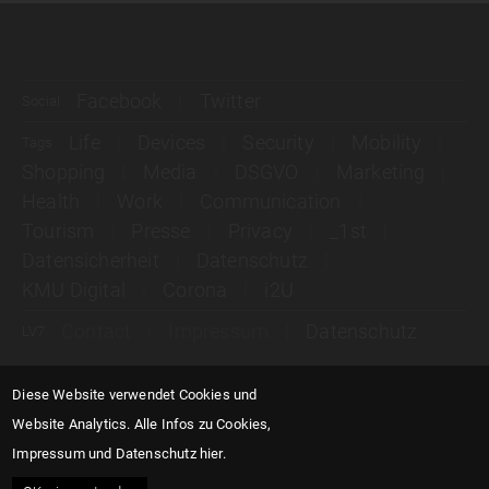
Facebook
Twitter
Social
Life
Devices
Security
Mobility
Tags
Shopping
Media
DSGVO
Marketing
Health
Work
Communication
Tourism
Presse
Privacy
_1st
Datensicherheit
Datenschutz
KMU Digital
Corona
i2U
Contact
Impressum
Datenschutz
LV7
Diese Website verwendet Cookies und
Website Analytics.
Alle Infos zu Cookies,
Impressum und Datenschutz hier.