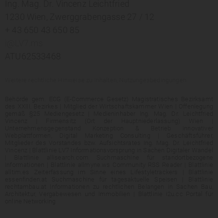
Ing. Mag. Dr. Vincenz Leichtfried
1230 Wien, Zwerggrabengasse 27 / 12
+ 43 650 43 650 85
i@LV7.ms
ATU62533468
Weitere rechtliche Hinweise zu Inhalten, Nutzungesbedingungen...
Behörde gem. ECG (E-Commerce Gesetz) Magistratisches Bezirksamt
des XXIII. Bezirkes | Mitglied der Wirtschaftskammer Wien | Offenlegung
gemäß §25 Mediengesetz | Medieninhaber Ing. Mag. Dr. Leichtfried
Vincenz | Firmensitz (Ort der Hauptniederlassung) Wien |
Unternehmensgegenstand Konzeption & Betrieb innovativer
Webplattformen, Digital Marketing Consulting | Geschäftsführer,
Mitglieder des Vorstandes bzw. Aufsichtsrates Ing. Mag. Dr. Leichtfried
Vincenz | Blattlinie LV7 Informationsvorsprung in Sachen Digitaler Wandel
| Blattlinie allisearch.com Suchmaschine für standortbezogene
Informationen | Blattlinie allmyne.ws Community RSS Reader | Blattlinie
alltim.es Zeiterfassung im Sinne eines Lifestyletrackers | Blattlinie
essenfinden.at Suchmaschine für tagesaktuelle Speisen | Blattlinie
rechtambau.at Informationen zu rechtlichen Belangen in Sachen Bau,
Architektur, Vergabewesen und Immobilien | Blattlinie i2u.cc Portal für
online Networking