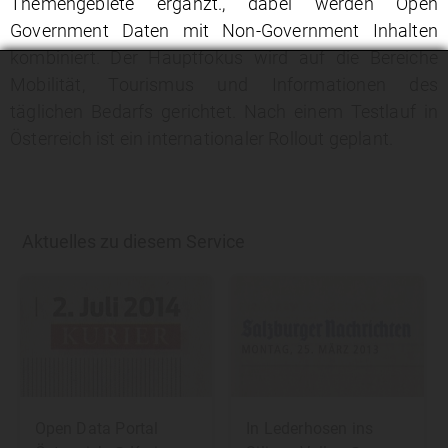
Themengebiete ergänzt., dabei werden Open
Government Daten mit Non-Government Inhalten
kombiniert. Der Hauptfokus wird auf die Bereiche
Mobilität, Tourismus und Informationen des
täglichen Bedarfs gerichtet. Nach einem Testlauf in
Österreich ist ein internationaler Rollout geplant.
Aktuelles zu diesem Service
Open Data Portal
In Lederhosen ins