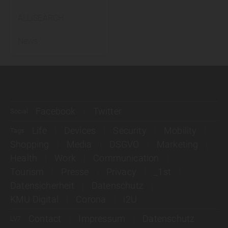
ALLiSEARCH
News
Facebook
Twitter
Social
Life
Devices
Security
Mobility
Tags
Shopping
Media
DSGVO
Marketing
Health
Work
Communication
Tourism
Presse
Privacy
_1st
Datensicherheit
Datenschutz
KMU Digital
Corona
i2U
Contact
Impressum
Datenschutz
LV7